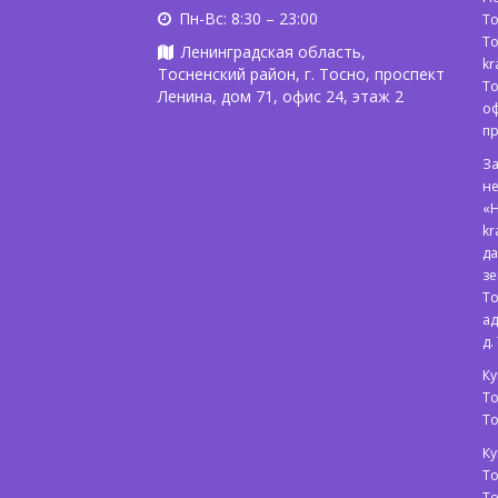
Пн-Вс: 8:30 – 23:00
То
То
Ленинградская область,
kr
Тосненский район, г. Тосно, проспект
То
Ленина, дом 71, офис 24, этаж 2
оф
п
З
не
«
kr
да
зе
То
ад
д.
Ку
То
Т
Ку
То
Т