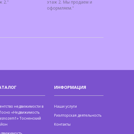
ж 2."
этаж 2. Мы продаем и
оформляем."
АТАЛОГ
ИНФОРМАЦИЯ
ентство недвижимости в
Наши услуги
 Тосно «Недвижимость
Риэлторская деятельность
asnozem1» Тосненский
айон
Контакты
едвижимость