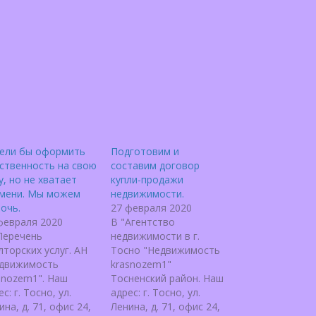
ели бы оформить
Подготовим и
ственность на свою
составим договор
у, но не хватает
купли-продажи
мени. Мы можем
недвижимости.
очь.
27 февраля 2020
февраля 2020
В "Агентство
Перечень
недвижимости в г.
лторских услуг. АН
Тосно "Недвижимость
движимость
krasnozem1"
snozem1". Наш
Тосненский район. Наш
с: г. Тосно, ул.
адрес: г. Тосно, ул.
ина, д. 71, офис 24,
Ленина, д. 71, офис 24,