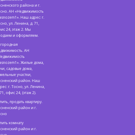
сненского района и г.
сно. АН «Недвижимость
asnozem1». Наш адрес: г.
сно, ул. Ленина, д. 71,
ис 24, этаж 2. Мы
родаем и оформляем.
агородная
движимость. АН
Недвижимость
asnozem1». Жилые дома,
чи, садовые дома,
мельные участки,
сненский район. Наш
рес: г. Тосно, ул. Ленина,
 71, офис 24, (этаж 2).
пить, продать квартиру.
сненский район и г.
осно
пить комнату
сненский район и г.
осно