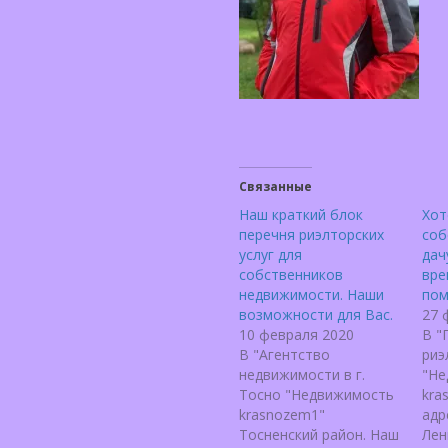
Связанные
Наш краткий блок
Хот
перечня риэлторских
соб
услуг для
дач
собственников
вре
недвижимости. Наши
пом
возможности для Вас.
27 
10 февраля 2020
В "
В "Агентство
риэ
недвижимости в г.
"Не
Тосно "Недвижимость
kra
krasnozem1"
адре
Тосненский район. Наш
Лен