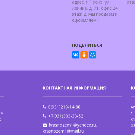
адрес: г. Тосно, ул.
эта
Ленина, д. 71, офис 24,
этаж 2. Мы продаем и
оформляем."
ПОДЕЛИТЬСЯ
КОНТАКТНАЯ ИНФОРМАЦИЯ
К
8(931)210-14-88
Аг
ым
г.
+7(931)303-38-52
е
kr
krasnozem1@yandex.ru
,
р
krasnozem1@mail.ru
Н