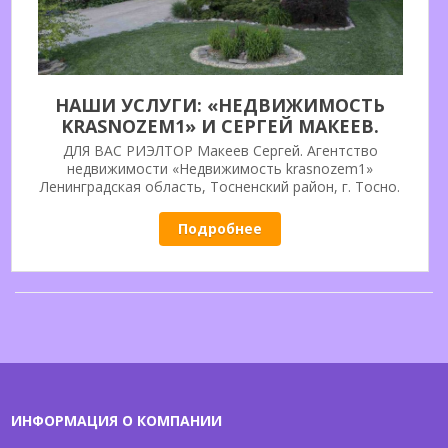
НАШИ УСЛУГИ: «НЕДВИЖИМОСТЬ
KRASNOZEM1» И СЕРГЕЙ МАКЕЕВ.
ДЛЯ ВАС РИЭЛТОР Макеев Сергей. Агентство
недвижимости «Недвижимость krasnozem1»
Ленинградская область, Тосненский район, г. Тосно.
Свидетельство о государственной регистрации в качестве
ИП за № 304471607700011. Решение вопросов в сфере
Подробнее
недвижимости. Риэлторские услуги в Тосно и Тосненском
районе. Более 20-ти лет безукоризненной работы на
рынке недвижимости.
ИНФОРМАЦИЯ О КОМПАНИИ