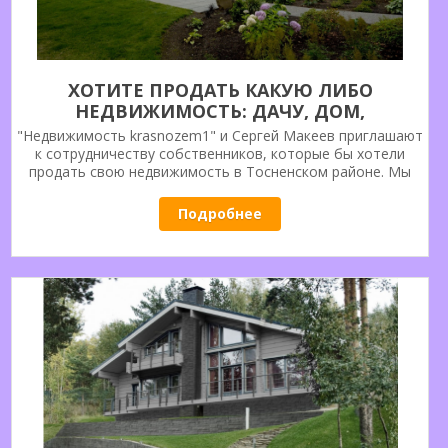
ХОТИТЕ ПРОДАТЬ КАКУЮ ЛИБО
НЕДВИЖИМОСТЬ: ДАЧУ, ДОМ,
ЗЕМЕЛЬНЫЙ УЧАСТОК ИЛИ КВАРТИРУ.
"Недвижимость krasnozem1" и Сергей Макеев приглашают
РАДЫ ПОМОЧЬ, МЫ ПРОДАДИМ.
к сотрудничеству собственников, которые бы хотели
продать свою недвижимость в Тосненском районе. Мы
ОБРАЩАЙТЕСЬ.
реализуем Ваше желание или необходимость. Наши
возможности для Вас.
Подробнее