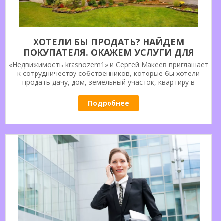
ХОТЕЛИ БЫ ПРОДАТЬ? НАЙДЕМ
ПОКУПАТЕЛЯ. ОКАЖЕМ УСЛУГИ ДЛЯ
ПРОДАЖИ ДАЧИ, ДОМА, КВАРТИРЫ,
«Недвижимость krasnozem1» и Сергей Макеев приглашает
ЗЕМЕЛЬНОГО УЧАСТКА.
к сотрудничеству собственников, которые бы хотели
продать дачу, дом, земельный участок, квартиру в
Тосненском районе или в городе Тосно. Обращайтесь,
риэлторские услуги в сфере загородной и городской
Подробнее
недвижимости, все будет сделано правильно!! Более 20-и
лет на рынке недвижимости. С уважением Сергей.