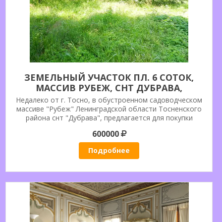
ЗЕМЕЛЬНЫЙ УЧАСТОК ПЛ. 6 СОТОК,
МАССИВ РУБЕЖ, СНТ ДУБРАВА,
ТОСНЕНСКИЙ РАЙОН.
Недалеко от г. Тосно, в обустроенном садоводческом
массиве "Рубеж" Ленинградской области Тосненского
района снт "Дубрава", предлагается для покупки
земельный участок пл. 605 кв.м. кадастровый номер
600000
47:26:0722004:83, со строением.
Подробнее