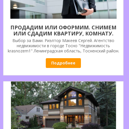
ПРОДАДИМ ИЛИ ОФОРМИМ. СНИМЕМ
ИЛИ СДАДИМ КВАРТИРУ, КОМНАТУ.
РИЭЛТОРСКИЕ УСЛУГИ ПО ТОСНЕНСКОМУ
Выбор за Вами. Риэлтор Макеев Сергей. Агентство
РАЙОНУ. «НЕДВИЖИМОСТЬ KRASNOZEM1»
недвижимости в городе Тосно "Недвижимость
krasnozem1" Ленинградская область, Тосненский район.
Г. ТОСНО.
Свидетельство о государственной регистрации в качестве
ИП за № 304471607700011. Решение вопросов в сфере
Подробнее
недвижимости, все будет сделано правильно. Более 20-ти
лет безукоризненной работы на рынке недвижимости.