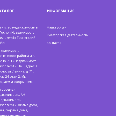
АТАЛОГ
ИНФОРМАЦИЯ
ентство недвижимости в
Наши услуги
 Тосно «Недвижимость
Риэлторская деятельность
asnozem1» Тосненский
айон
Контакты
едвижимость
сненского района и г.
сно. АН «Недвижимость
asnozem1». Наш адрес: г.
сно, ул. Ленина, д. 71,
ис 24, этаж 2. Мы
родаем и оформляем.
агородная
движимость. АН
Недвижимость
asnozem1». Жилые дома,
чи, садовые дома,
мельные участки,