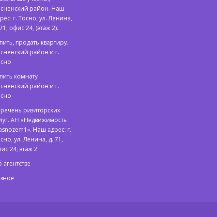
сненский район. Наш
рес: г. Тосно, ул. Ленина,
 71, офис 24, (этаж 2).
пить, продать квартиру.
сненский район и г.
осно
пить комнату
сненский район и г.
осно
речень риэлторских
луг. АН «Недвижимость
asnozem1». Наш адрес: г.
сно, ул. Ленина, д. 71,
ис 24, этаж 2.
 агентстве
азное