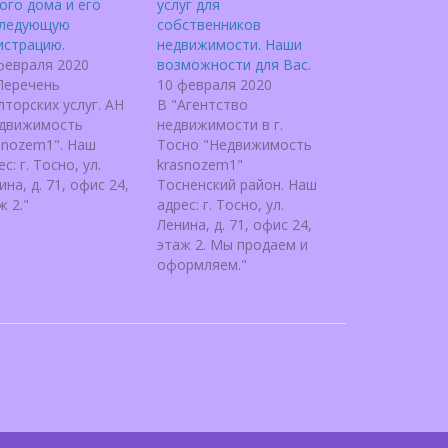
ого дома и его
услуг для
следующую
собственников
истрацию.
недвижимости. Наши
февраля 2020
возможности для Вас.
Перечень
10 февраля 2020
лторских услуг. АН
В "Агентство
движимость
недвижимости в г.
snozem1". Наш
Тосно "Недвижимость
с: г. Тосно, ул.
krasnozem1"
ина, д. 71, офис 24,
Тосненский район. Наш
ж 2."
адрес: г. Тосно, ул.
Ленина, д. 71, офис 24,
этаж 2. Мы продаем и
оформляем."