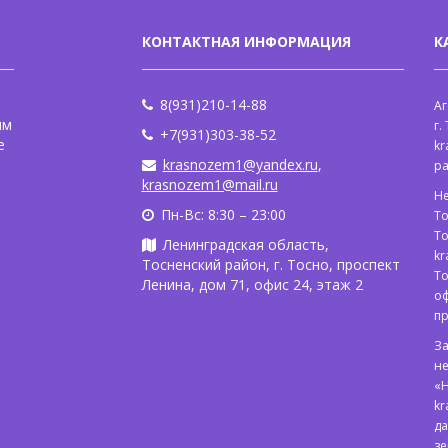
КОНТАКТНАЯ ИНФОРМАЦИЯ
К
8(931)210-14-88
Аг
ым
г.
+7(931)303-38-52
е
kr
krasnozem1@yandex.ru
,
р
krasnozem1@mail.ru
Н
Пн-Вс: 8:30 – 23:00
То
То
Ленинградская область,
kr
Тосненский район, г. Тосно, проспект
То
Ленина, дом 71, офис 24, этаж 2
оф
п
З
не
«
kr
да
зе