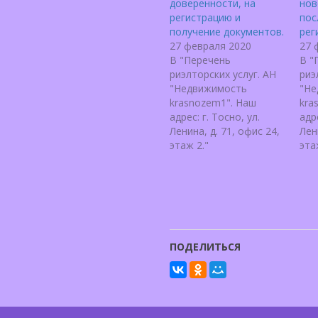
доверенности, на
нов
регистрацию и
по
получение документов.
рег
27 февраля 2020
27 
В "Перечень
В "
риэлторских услуг. АН
риэ
"Недвижимость
"Не
krasnozem1". Наш
kra
адрес: г. Тосно, ул.
адре
Ленина, д. 71, офис 24,
Лен
этаж 2."
эта
ПОДЕЛИТЬСЯ