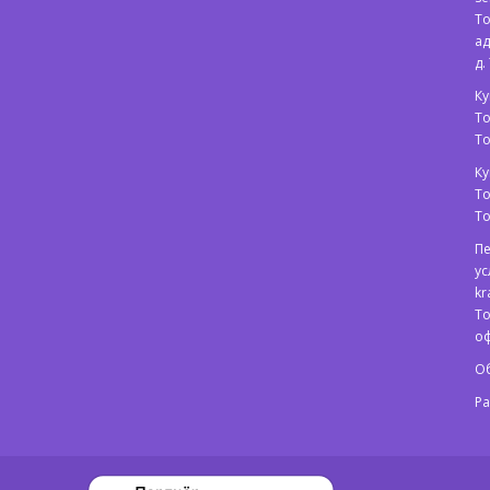
То
ад
д.
Ку
То
Т
Ку
То
Т
Пе
ус
kr
То
оф
Об
Р