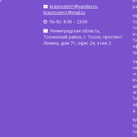
е
kr
krasnozem1@yandex.ru
,
р
krasnozem1@mail.ru
Н
Пн-Вс: 8:30 – 23:00
То
То
Ленинградская область,
kr
Тосненский район, г. Тосно, проспект
То
Ленина, дом 71, офис 24, этаж 2
оф
п
З
не
«
kr
да
зе
То
ад
д.
Ку
То
Т