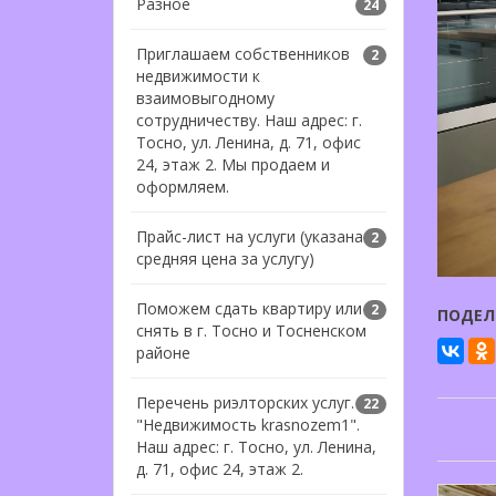
Разное
24
Приглашаем собственников
2
недвижимости к
взаимовыгодному
сотрудничеству. Наш адрес: г.
Тосно, ул. Ленина, д. 71, офис
24, этаж 2. Мы продаем и
оформляем.
Прайс-лист на услуги (указана
2
средняя цена за услугу)
Поможем сдать квартиру или
2
ПОДЕЛ
снять в г. Тосно и Тосненском
районе
Перечень риэлторских услуг. АН
22
"Недвижимость krasnozem1".
Наш адрес: г. Тосно, ул. Ленина,
д. 71, офис 24, этаж 2.