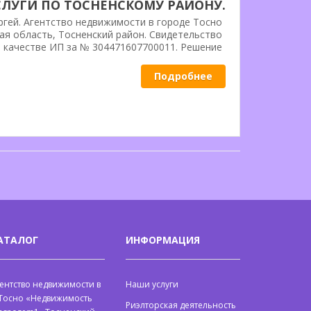
СЛУГИ ПО ТОСНЕНСКОМУ РАЙОНУ.
ИМОСТЬ KRASNOZEM1» Г. ТОСНО.
ргей. Агентство недвижимости в городе Тосно
ая область, Тосненский район. Свидетельство
в качестве ИП за № 304471607700011. Решение
се будет сделано правильно. Более 20-ти лет
укоризненной работы на рынке недвижимости.
Подробнее
АТАЛОГ
ИНФОРМАЦИЯ
ентство недвижимости в
Наши услуги
 Тосно «Недвижимость
Риэлторская деятельность