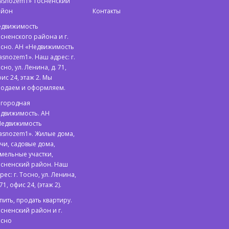
asnozem1» Тосненский
айон
Контакты
едвижимость
сненского района и г.
сно. АН «Недвижимость
asnozem1». Наш адрес: г.
сно, ул. Ленина, д. 71,
ис 24, этаж 2. Мы
родаем и оформляем.
агородная
движимость. АН
Недвижимость
asnozem1». Жилые дома,
чи, садовые дома,
мельные участки,
сненский район. Наш
рес: г. Тосно, ул. Ленина,
 71, офис 24, (этаж 2).
пить, продать квартиру.
сненский район и г.
осно