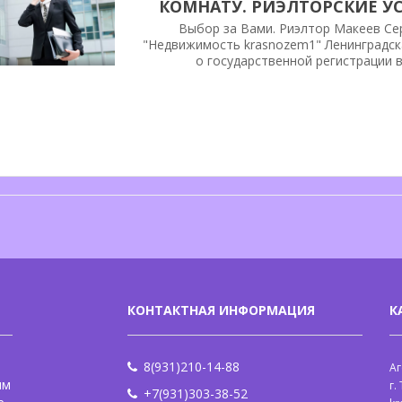
КОМНАТУ. РИЭЛТОРСКИЕ У
«НЕДВИЖ
Выбор за Вами. Риэлтор Макеев Се
"Недвижимость krasnozem1" Ленинградск
о государственной регистрации 
вопросов в сфере недвижимости, в
без
КОНТАКТНАЯ ИНФОРМАЦИЯ
К
8(931)210-14-88
Аг
ым
г.
+7(931)303-38-52