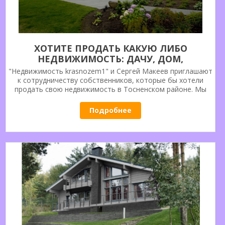
ХОТИТЕ ПРОДАТЬ КАКУЮ ЛИБО
НЕДВИЖИМОСТЬ: ДАЧУ, ДОМ,
ЗЕМЕЛЬНЫЙ УЧАСТОК ИЛИ КВАРТИРУ.
"Недвижимость krasnozem1" и Сергей Макеев приглашают
РАДЫ ПОМОЧЬ, МЫ ПРОДАДИМ.
к сотрудничеству собственников, которые бы хотели
продать свою недвижимость в Тосненском районе. Мы
ОБРАЩАЙТЕСЬ.
реализуем Ваше желание или необходимость. Наши
возможности для Вас.
Подробнее