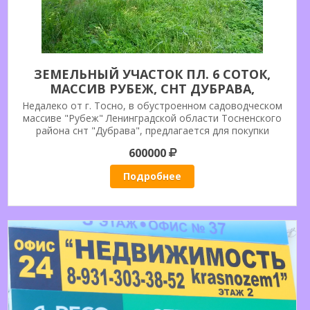
ЗЕМЕЛЬНЫЙ УЧАСТОК ПЛ. 6 СОТОК,
МАССИВ РУБЕЖ, СНТ ДУБРАВА,
ТОСНЕНСКИЙ РАЙОН.
Недалеко от г. Тосно, в обустроенном садоводческом
массиве "Рубеж" Ленинградской области Тосненского
района снт "Дубрава", предлагается для покупки
земельный участок пл. 605 кв.м. кадастровый номер
600000
47:26:0722004:83, со строением.
Подробнее