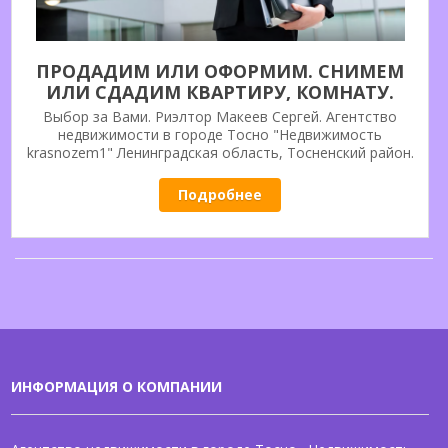
ПРОДАДИМ ИЛИ ОФОРМИМ. СНИМЕМ
ИЛИ СДАДИМ КВАРТИРУ, КОМНАТУ.
РИЭЛТОРСКИЕ УСЛУГИ ПО ТОСНЕНСКОМУ
Выбор за Вами. Риэлтор Макеев Сергей. Агентство
РАЙОНУ. «НЕДВИЖИМОСТЬ KRASNOZEM1»
недвижимости в городе Тосно "Недвижимость
krasnozem1" Ленинградская область, Тосненский район.
Г. ТОСНО.
Свидетельство о государственной регистрации в качестве
ИП за № 304471607700011. Решение вопросов в сфере
Подробнее
недвижимости, все будет сделано правильно. Более 20-ти
лет безукоризненной работы на рынке недвижимости.
ИНФОРМАЦИЯ О КОМПАНИИ