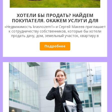
ХОТЕЛИ БЫ ПРОДАТЬ? НАЙДЕМ
ПОКУПАТЕЛЯ. ОКАЖЕМ УСЛУГИ ДЛЯ
ПРОДАЖИ ДАЧИ, ДОМА, КВАРТИРЫ,
«Недвижимость krasnozem1» и Сергей Макеев приглашает
ЗЕМЕЛЬНОГО УЧАСТКА.
к сотрудничеству собственников, которые бы хотели
продать дачу, дом, земельный участок, квартиру в
Тосненском районе или в городе Тосно. Обращайтесь,
риэлторские услуги в сфере загородной и городской
Подробнее
недвижимости, все будет сделано правильно!! Более 20-и
лет на рынке недвижимости. С уважением Сергей.